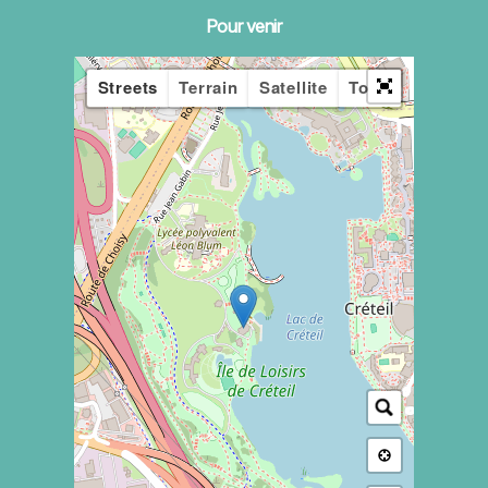
Pour venir
Streets
Terrain
Satellite
Topo