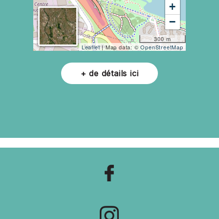
+
−
300 m
Leaflet
| Map data: ©
OpenStreetMap
+ de détails ici